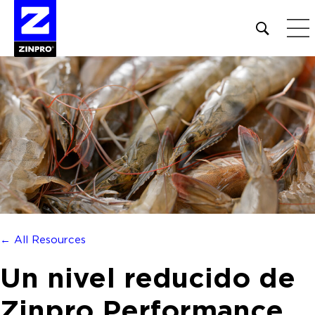
Open
site
search
form
Buscar:
← All Resources
Un nivel reducido de
Zinpro Performance