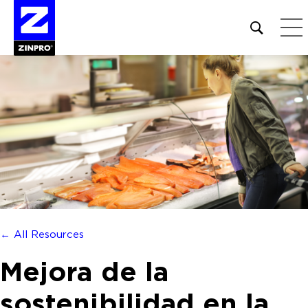
Open
site
search
form
Buscar:
← All Resources
Mejora de la
sostenibilidad en la