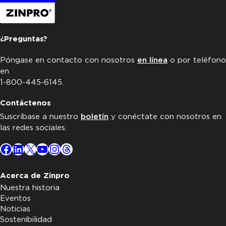
¿Preguntas?
Póngase en contacto con nosotros
en línea
o por teléfono
en
1-800-445-6145.
Contáctenos
Suscríbase a nuestro
boletín
y conéctate con nosotros en
las redes sociales.
Facebook
LinkedIn
X
YouTube
Instagram
Threads
Acerca de Zinpro
Nuestra historia
Eventos
Noticias
Sostenibilidad