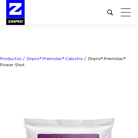
Open
site
search
form
Buscar:
Productos
/
Zinpro® Premolac® Calostro
/
Zinpro® Premolac®
Power Shot