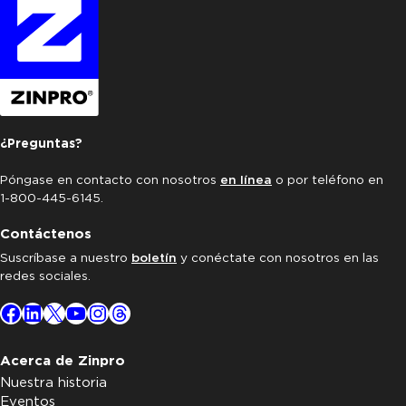
¿Preguntas?
Póngase en contacto con nosotros
en línea
o por teléfono en
1-800-445-6145.
Contáctenos
Suscríbase a nuestro
boletín
y conéctate con nosotros en las
redes sociales.
Facebook
LinkedIn
X
YouTube
Instagram
Threads
Acerca de Zinpro
Nuestra historia
Eventos