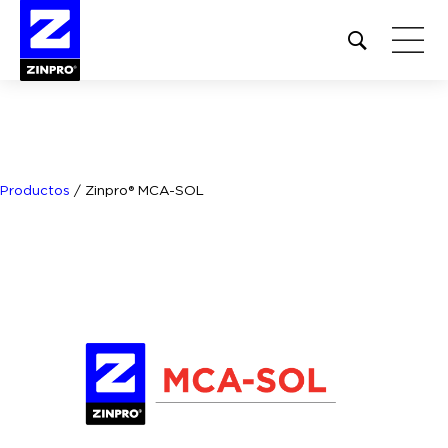
Open
site
search
form
Buscar:
Productos
/
Zinpro® MCA-SOL