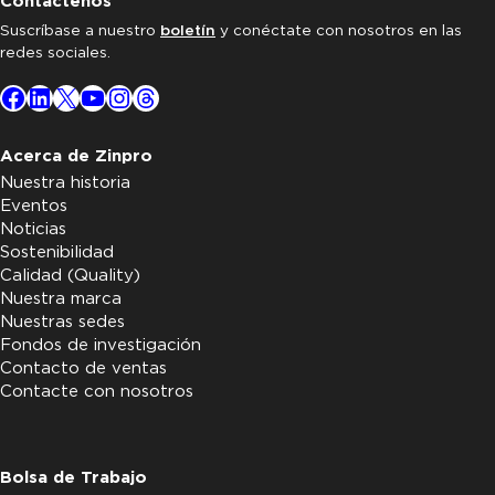
Contáctenos
Suscríbase a nuestro
boletín
y conéctate con nosotros en las
redes sociales.
Facebook
LinkedIn
X
YouTube
Instagram
Threads
Acerca de Zinpro
Nuestra historia
Eventos
Noticias
Sostenibilidad
Calidad (Quality)
Nuestra marca
Nuestras sedes
Fondos de investigación
Contacto de ventas
Contacte con nosotros
Bolsa de Trabajo