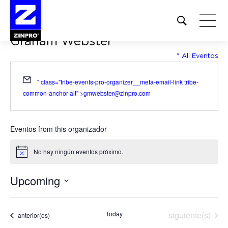
Open
site
Graham Webster
search
form
" All Eventos
Buscar:
Email
" class="tribe-events-pro-organizer__meta-email-link tribe-
common-anchor-alt" >
gmwebster@zinpro.com
Eventos from this organizador
No hay ningún eventos próximo.
Notice
Upcoming
Seleccionar
fecha.
Eventos
Today
siguiente(s)
Eventos
anterior(es)