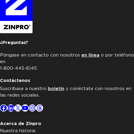
¿Preguntas?
Póngase en contacto con nosotros
en línea
o por teléfono
en
1-800-445-6145.
Contáctenos
Suscríbase a nuestro
boletín
y conéctate con nosotros en
las redes sociales.
Facebook
LinkedIn
X
YouTube
Instagram
Threads
Acerca de Zinpro
Nuestra historia