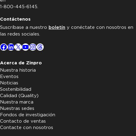
en
1-800-445-6145.
Contáctenos
Suscríbase a nuestro
boletín
y conéctate con nosotros en
las redes sociales.
Facebook
LinkedIn
X
YouTube
Instagram
Threads
Acerca de Zinpro
Nuestra historia
Eventos
Noticias
Sostenibilidad
Calidad (Quality)
Nuestra marca
Nuestras sedes
Fondos de investigación
Contacto de ventas
Contacte con nosotros