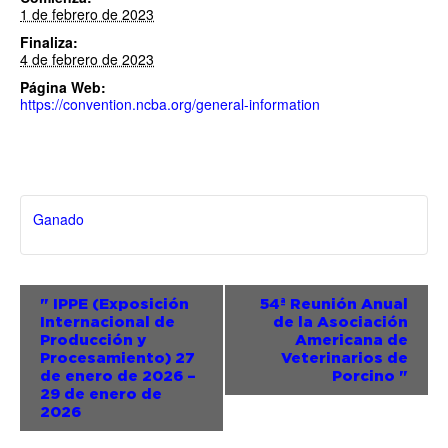
1 de febrero de 2023
Finaliza:
4 de febrero de 2023
Página Web:
https://convention.ncba.org/general-information
Ganado
Evento
"
IPPE (Exposición
54ª Reunión Anual
Internacional de
de la Asociación
Navegación
Producción y
Americana de
Procesamiento) 27
Veterinarios de
de enero de 2026 –
Porcino
"
29 de enero de
2026