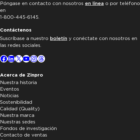
Póngase en contacto con nosotros
en línea
o por teléfono
en
1-800-445-6145.
Contáctenos
Suscríbase a nuestro
boletín
y conéctate con nosotros en
las redes sociales.
Facebook
LinkedIn
X
YouTube
Instagram
Threads
Acerca de Zinpro
Nuestra historia
Eventos
Noticias
Sostenibilidad
Calidad (Quality)
Nuestra marca
Nuestras sedes
Fondos de investigación
Contacto de ventas