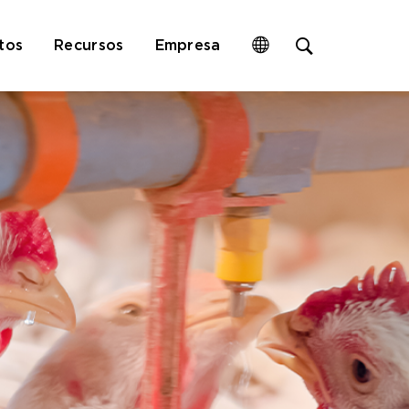
Open
tos
Recursos
Empresa
site
search
form