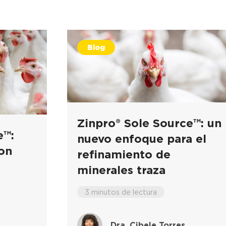
Blog
Zinpro® Sole Source™: un
e™:
nuevo enfoque para el
con
refinamiento de
minerales traza
3 minutos de lectura
Dra. Cibele Torres