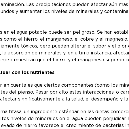
taminación. Las precipitaciones pueden afectar aún más 
undos y aumentar los niveles de minerales y contaminant
s en el agua potable puede ser peligroso. Se han establ
 como el hierro, el manganeso, el cobre y el magnesio, 
mente tóxicos, pero pueden alterar el sabor y el olor 
a, la absorción de minerales y, en última instancia, afect
 Zinpro muestran que el hierro y el manganeso superan c
tuar con los nutrientes
r en cuenta es que ciertos componentes (como los mine
es del pienso. Pasar por alto estas interacciones, o ca
afectar significativamente a la salud, el desempeño y la 
ma fitasa, un ingrediente estándar en las dietas comerci
altos niveles de minerales en el agua pueden perjudicar la
elevado de hierro favorece el crecimiento de bacterias 