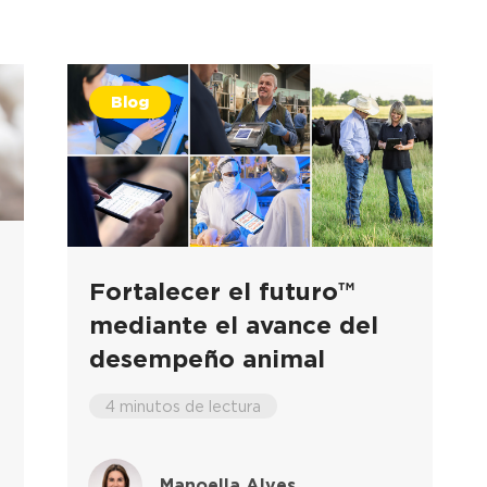
Blog
Fortalecer el futuro™
mediante el avance del
desempeño animal
4 minutos de lectura
Manoella Alves