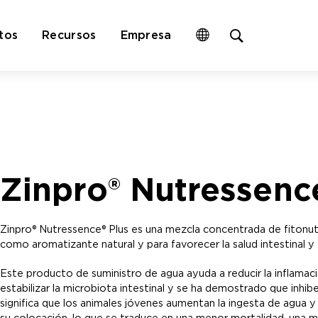
Open
tos
Recursos
Empresa
site
search
form
Zinpro® Nutressenc
Zinpro® Nutressence® Plus es una mezcla concentrada de fitonutr
como aromatizante natural y para favorecer la salud intestinal
Este producto de suministro de agua ayuda a reducir la inflama
estabilizar la microbiota intestinal y se ha demostrado que inhib
significa que los animales jóvenes aumentan la ingesta de agua
su colocación, lo que se traduce en una menor mortalidad, una m