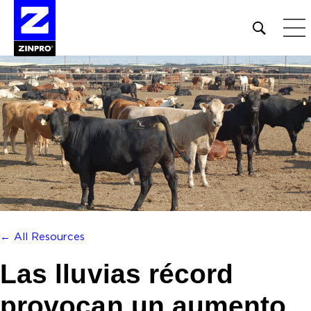
Open
site
search
form
Buscar:
← All Resources
Las lluvias récord
provocan un aumento