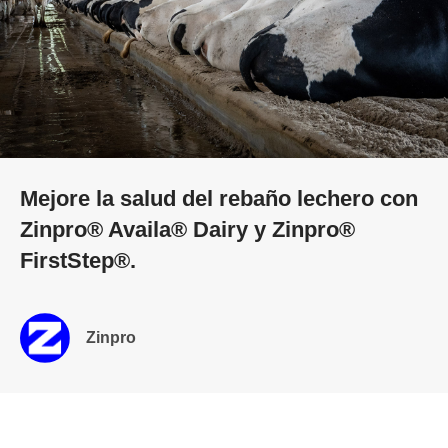
Mejore la salud del rebaño lechero con
Zinpro® Availa® Dairy y Zinpro®
FirstStep®.
Zinpro