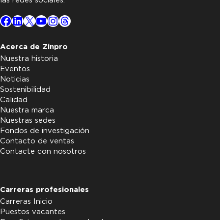
las redes sociales.
Facebook
LinkedIn
X
YouTube
Instagram
Threads
Acerca de Zinpro
Nuestra historia
Eventos
Noticias
Sostenibilidad
Calidad
Nuestra marca
Nuestras sedes
Fondos de investigación
Contacto de ventas
Contacte con nosotros
Carreras profesionales
Carreras Inicio
Puestos vacantes