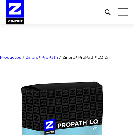
Open
site
search
form
Buscar:
Productos
/
Zinpro® ProPath
/
Zinpro® ProPath® LQ Zn