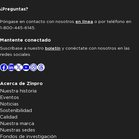
¿Preguntas?
Póngase en contacto con nosotros
en línea
o por teléfono en
1-800-445-6145.
Mantente conectado
Suscríbase a nuestro
boletín
y conéctate con nosotros en las
redes sociales.
Facebook
LinkedIn
X
YouTube
Instagram
Threads
Acerca de Zinpro
Nuestra historia
Eventos
Noticias
Sostenibilidad
Calidad
Nuestra marca
Nuestras sedes
Fondos de investigación