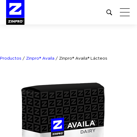
Open
site
search
form
Buscar:
Productos
/
Zinpro® Availa
/
Zinpro® Availa® Lácteos