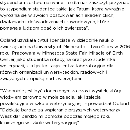
stypendium zostało nazwane. To dla nas zaszczyt przyznać
to stypendium studentce takiej jak Tatum, która wyraźnie
wyróżnia się w swoich poszukiwaniach akademickich,
działaniach i doświadczeniach zawodowych, które
pomagają ludziom dbać o ich zwierzęta".
Odland uzyskała tytuł licencjata w dziedzinie nauk o
zwierzętach na University of Minnesota - Twin Cities w 2016
roku. Pracowała w Minnesota State Fair, Miracle of Birth
Center, jako studentka rotacyjna oraz jako studentka
weterynarii, stażystka i asystentka laboratoryjna dla
różnych organizacji uniwersyteckich, rządowych i
związanych z opieką nad zwierzętami.
"Wspaniale jest być docenionym za czas i wysiłek, który
włożyłem zarówno w moje zajęcia, jak i zajęcia
pozalekcyjne w szkole weterynaryjnej" - powiedział Odland.
"Dziękuję bardzo za wspieranie przyszłych weterynarzy!
Wasz dar bardzo mi pomoże podczas mojego roku
klinicznego w szkole weterynaryjnej".