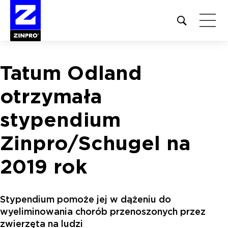
Open
site
search
form
Tatum Odland
Szukaj:
otrzymała
stypendium
Zinpro/Schugel na
2019 rok
Stypendium pomoże jej w dążeniu do
wyeliminowania chorób przenoszonych przez
zwierzęta na ludzi