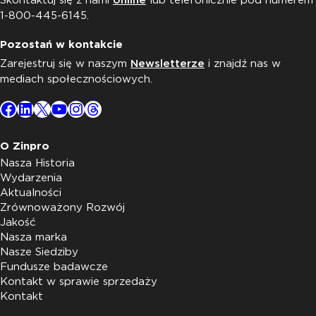
Skontaktuj się z nami
online
lub telefonicznie pod numerem
1-800-445-6145.
Pozostań w kontakcie
Zarejestruj się w naszym
Newsletterze
i znajdź nas w
mediach społecznościowych.
Facebook
LinkedIn
X
YouTube
Instagram
Threads
O Zinpro
Nasza Historia
Wydarzenia
Aktualności
Zrównoważony Rozwój
Jakość
Nasza marka
Nasze Siedziby
Fundusze badawcze
Kontakt w sprawie sprzedaży
Kontakt