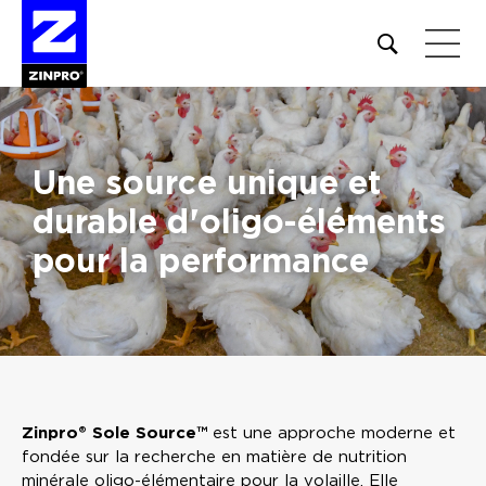
Open
site
search
form
Rechercher :
Une source unique et
durable d'oligo-éléments
pour la performance
Zinpro® Sole Source™
est une approche moderne et
fondée sur la recherche en matière de nutrition
minérale oligo-élémentaire pour la volaille. Elle