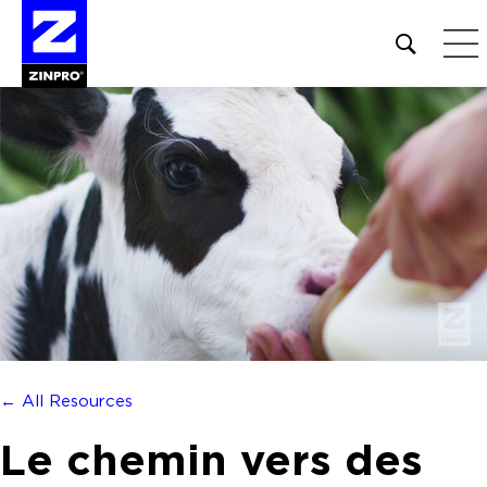
Open
site
search
form
Rechercher :
← All Resources
Le chemin vers des