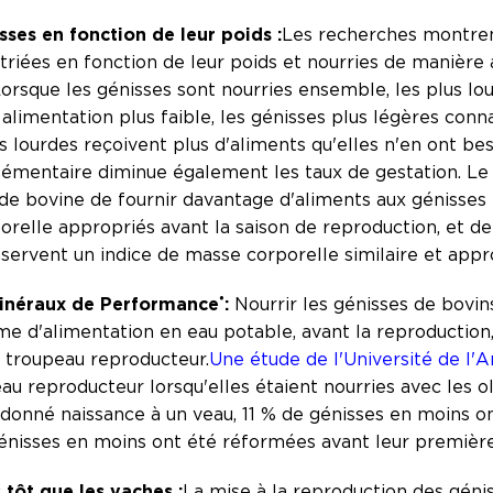
isses en fonction de leur poids :
Les recherches montrent
 triées en fonction de leur poids et nourries de manière
orsque les génisses sont nourries ensemble, les plus lou
 alimentation plus faible, les génisses plus légères conna
lourdes reçoivent plus d'aliments qu'elles n'en ont beso
lémentaire diminue également les taux de gestation. Le 
de bovine de fournir davantage d'aliments aux génisses p
orelle appropriés avant la saison de reproduction, et d
nservent un indice de masse corporelle similaire et appr
néraux de Performance
:
Nourrir les génisses de bovin
®
ème d'alimentation en eau potable, avant la reproduction
e troupeau reproducteur.
Une étude de l'Université de l'
au reproducteur lorsqu'elles étaient nourries avec les o
 donné naissance à un veau, 11 % de génisses en moins 
génisses en moins ont été réformées avant leur premièr
 tôt que les vaches :
La mise à la reproduction des géni