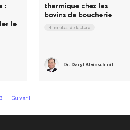
 :
thermique chez les
bovins de boucherie
er le
4 minutes de lecture
Dr. Daryl Kleinschmit
8
Suivant "