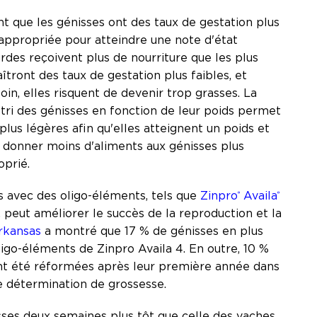
 que les génisses ont des taux de gestation plus
 appropriée pour atteindre une note d'état
rdes reçoivent plus de nourriture que les plus
îtront des taux de gestation plus faibles, et
in, elles risquent de devenir trop grasses. La
tri des génisses en fonction de leur poids permet
lus légères afin qu'elles atteignent un poids et
e donner moins d'aliments aux génisses plus
oprié.
s avec des oligo-éléments, tels que
Zinpro
Availa
®
®
, peut améliorer le succès de la reproduction et la
Arkansas
a montré que 17 % de génisses en plus
ligo-éléments de Zinpro Availa 4. En outre, 10 %
ont été réformées après leur première année dans
e détermination de grossesse.
sses deux semaines plus tôt que celle des vaches