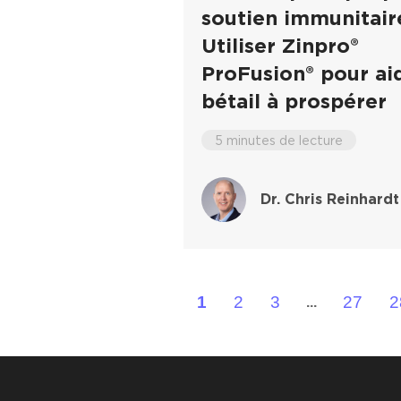
soutien immunitaire
Utiliser Zinpro®
ProFusion® pour aid
bétail à prospérer
5 minutes de lecture
Dr. Chris Reinhardt
1
2
3
27
2
...