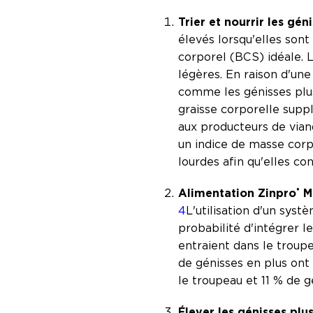
Trier et nourrir les gén
élevés lorsqu'elles sont
corporel (BCS) idéale. L
légères. En raison d'une
comme les génisses plus 
graisse corporelle supp
aux producteurs de vian
un indice de masse corp
lourdes afin qu'elles co
Alimentation Zinpro
Mi
®
4
L'utilisation d'un syst
probabilité d'intégrer l
entraient dans le troupe
de génisses en plus ont
le troupeau et 11 % de 
Élever les génisses plus