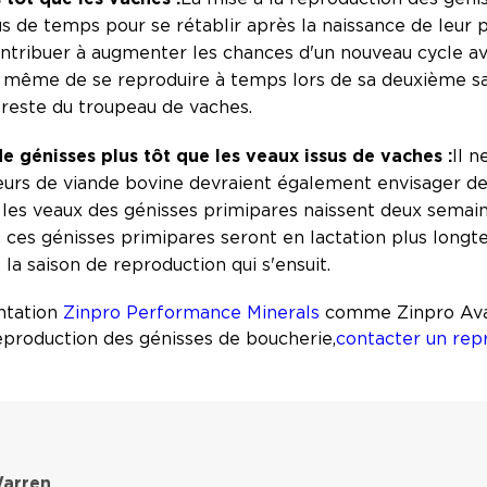
us de temps pour se rétablir après la naissance de leur
tribuer à augmenter les chances d'un nouveau cycle ava
 à même de se reproduire à temps lors de sa deuxième sa
 reste du troupeau de vaches.
de génisses plus tôt que les veaux issus de vaches :
Il n
eurs de viande bovine devraient également envisager de 
 les veaux des génisses primipares naissent deux semain
es génisses primipares seront en lactation plus longt
la saison de reproduction qui s'ensuit.
entation
Zinpro Performance Minerals
comme Zinpro Avail
production des génisses de boucherie,
contacter un rep
arren