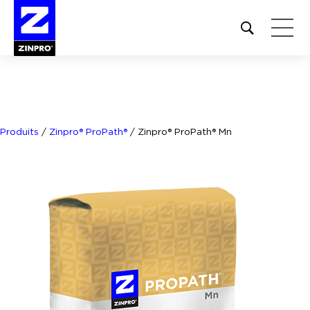
Open
site
search
form
Rechercher :
Produits
/
Zinpro® ProPath®
/
Zinpro® ProPath® Mn