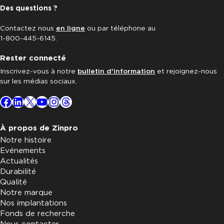
Des questions ?
Contactez nous
en ligne
ou par téléphone au
1-800-445-6145.
Rester connecté
Inscrivez-vous à notre
bulletin d'information
et rejoignez-nous
sur les médias sociaux.
Facebook
LinkedIn
X
YouTube
Instagram
Threads
À propos de Zinpro
Notre histoire
Evénements
Actualités
Durabilité
Qualité
Notre marque
Nos implantations
Fonds de recherche