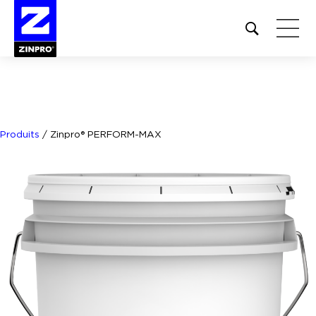
Open
site
search
form
Rechercher :
Produits
/
Zinpro® PERFORM-MAX