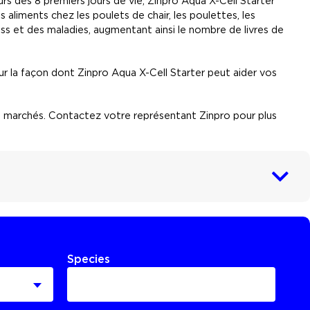
ours des 8 premiers jours de vie, Zinpro Aqua X-Cell Starter
 aliments chez les poulets de chair, les poulettes, les
ess et des maladies, augmentant ainsi le nombre de livres de
r la façon dont Zinpro Aqua X-Cell Starter peut aider vos
es marchés. Contactez votre représentant Zinpro pour plus
Species