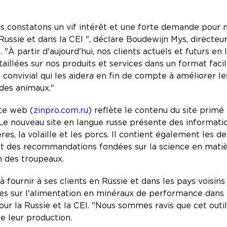
us constatons un vif intérêt et une forte demande pour 
ssie et dans la CEI ", déclare Boudewijn Mys, directeur
. "À partir d'aujourd'hui, nos clients actuels et futurs en
aillées sur nos produits et services dans un format fac
convivial qui les aidera en fin de compte à améliorer le
des animaux."
ite web (
zinpro.com.ru
) reflète le contenu du site primé
 Le nouveau site en langue russe présente des informatio
ères, la volaille et les porcs. Il contient également les d
 et des recommandations fondées sur la science en mati
n des troupeaux.
 fournir à ses clients en Russie et dans les pays voisins
s sur l'alimentation en minéraux de performance dans la 
our la Russie et la CEI. "Nous sommes ravis que cet outil
de leur production.