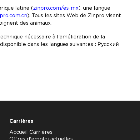
rique latine (
zinpro.com/es-mx
), une langue
npro.com.cn
). Tous les sites Web de Zinpro visent
soignent des animaux.
technique nécessaire à l'amélioration de la
sponible dans les langues suivantes : Pусский
Carrières
Accueil Carrières
Offres d'emploi actuelles