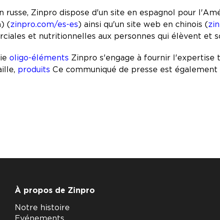
en russe, Zinpro dispose d'un site en espagnol pour l'Amé
) (
zinpro.com/es-es
) ainsi qu'un site web en chinois (
zi
ciales et nutritionnelles aux personnes qui élèvent et 
rie
oligo-éléments
Zinpro s'engage à fournir l'expertise 
ille,
produits
Ce communiqué de presse est également di
À propos de Zinpro
Notre histoire
Evénements