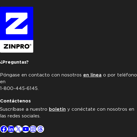
¿Preguntas?
Póngase en contacto con nosotros
en línea
o por teléfono
en
1-800-445-6145.
Contáctenos
Suscríbase a nuestro
boletín
y conéctate con nosotros en
las redes sociales.
Facebook
LinkedIn
X
YouTube
Instagram
Threads