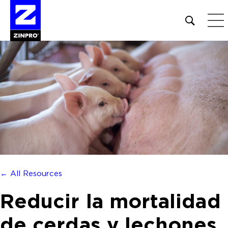
Open
site
search
form
Buscar:
← All Resources
Reducir la mortalidad
de cerdas y lechones