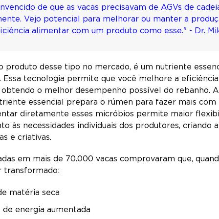
onvencido de que as vacas precisavam de AGVs de cadei
mente. Vejo potencial para melhorar ou manter a produ
iciência alimentar com um produto como esse." - Dr. 
o produto desse tipo no mercado, é um nutriente essen
. Essa tecnologia permite que você melhore a eficiência
á obtendo o melhor desempenho possível do rebanho. A
 nutriente essencial prepara o rúmen para fazer mais c
entar diretamente esses micróbios permite maior flexib
to às necessidades individuais dos produtores, criando 
 e criativas.
adas em mais de 70.000 vacas comprovaram que, quando
r transformado:
 de matéria seca
o de energia aumentada