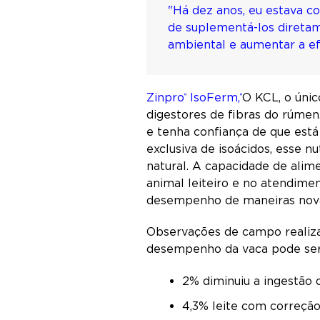
"Há dez anos, eu estava c
de suplementá-los direta
ambiental e aumentar a ef
Zinpro
IsoFerm,
O KCL, o únic
®
®
digestores de fibras do rúmen
e tenha confiança de que est
exclusiva de isoácidos, esse
natural. A capacidade de alim
animal leiteiro e no atendimen
desempenho de maneiras novas
Observações de campo realiz
desempenho da vaca pode se
2% diminuiu a ingestão
4,3% leite com correçã