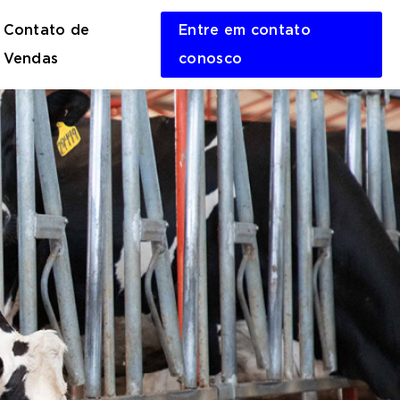
Contato de
Entre em contato
en
Vendas
conosco
rch
m