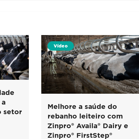
Vídeo
dade
 a
Melhore a saúde do
o setor
rebanho leiteiro com
Zinpro® Availa® Dairy e
Zinpro® FirstStep®