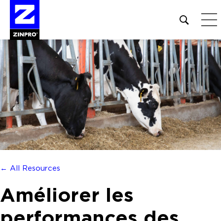
Open
site
search
form
Rechercher :
← All Resources
Améliorer les
performances des