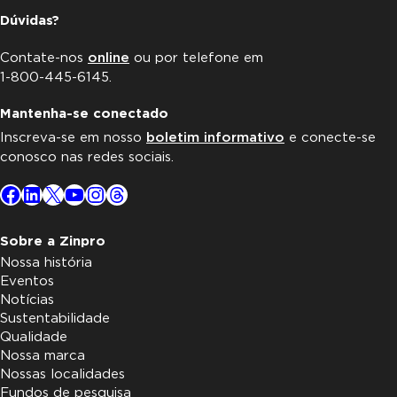
Dúvidas?
Contate-nos
online
ou por telefone em
1-800-445-6145.
Mantenha-se conectado
Inscreva-se em nosso
boletim informativo
e conecte-se
conosco nas redes sociais.
Facebook
LinkedIn
X
YouTube
Instagram
Threads
Sobre a Zinpro
Nossa história
Eventos
Notícias
Sustentabilidade
Qualidade
Nossa marca
Nossas localidades
Fundos de pesquisa