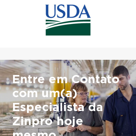
Entre em Contato
com
um(a)
Especialista
da
Zinpro hoje
mesmo