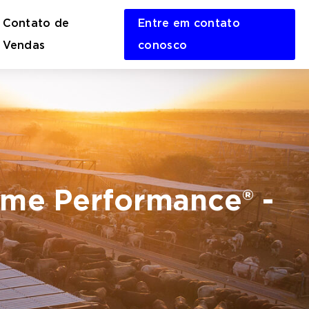
Contato de
Entre em contato
en
Vendas
conosco
rch
m
time Performance® -