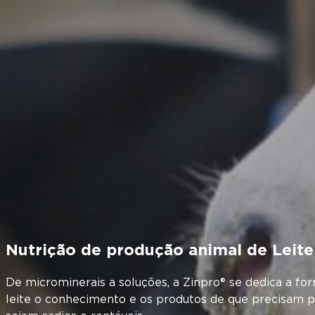
Nutrição de produção animal de Leite
De microminerais a soluções, a Zinpro® se dedica a fo
leite o conhecimento e os produtos de que precisam 