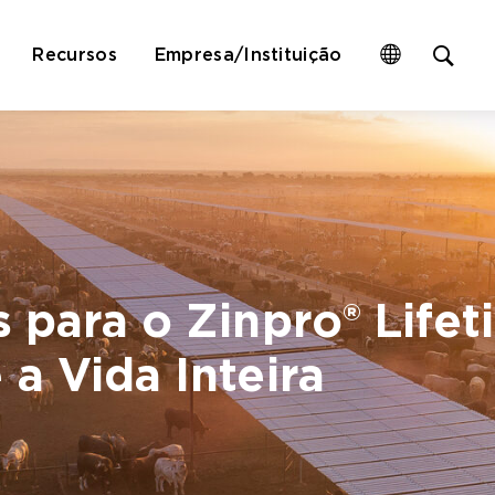
Op
Recursos
Empresa/Instituição
site
sea
for
 para o Zinpro® Life
a Vida Inteira