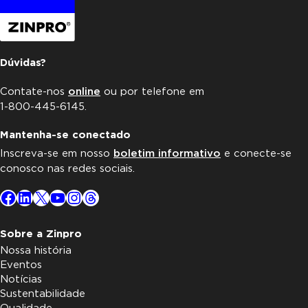
n
t
Dúvidas?
o
Contate-nos
online
ou por telefone em
s
1-800-445-6145.
Mantenha-se conectado
Inscreva-se em nosso
boletim informativo
e conecte-se
conosco nas redes sociais.
Facebook
LinkedIn
X
YouTube
Instagram
Threads
Sobre a Zinpro
Nossa história
Eventos
Notícias
Sustentabilidade