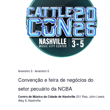
.
i
n
s
a
u
v
a
l
e
E
g
v
a
e
n
ç
t
fevereiro 3
-
fevereiro 5
ã
o
Convenção e feira de negócios do
o
setor pecuário da NCBA
d
Centro de Música da Cidade de Nashville
201 Rep. John Lewis
e
Way S, Nashville