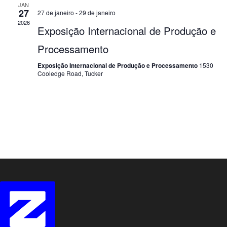
v
JAN
27
27 de janeiro
-
29 de janeiro
i
2026
Exposição Internacional de Produção e
s
Processamento
u
Exposição Internacional de Produção e Processamento
1530
Cooledge Road, Tucker
a
i
s
d
e
E
v
e