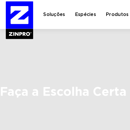
Soluções
Espécies
Produtos
Pesquisar
por:
Faça a Escolha Certa