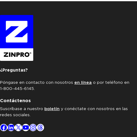
¿Preguntas?
Póngase en contacto con nosotros
en línea
o por teléfono en
1-800-445-6145.
Contáctenos
Suscríbase a nuestro
boletín
y conéctate con nosotros en las
redes sociales.
Facebook
LinkedIn
X
YouTube
Instagram
Threads