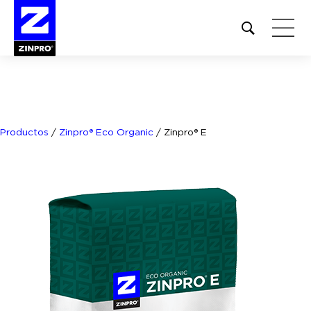
Open
site
search
form
Buscar:
Productos
/
Zinpro® Eco Organic
/
Zinpro® E