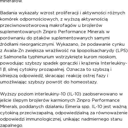
minerałów.
Badania wykazały wzrost proliferacji i aktywności różnych
komórek odpornościowych, z wyższą aktywnością
przeciwnowotworową makrofagów u brojlerów
suplementowanych Zinpro Performance Minerals w
porównaniu do ptaków suplementowanych samymi
źródłami nieorganicznymi. Wykazano, że podawanie cynku
z Availa-Zn zwiększa wrażliwość na lipopolisacharydy (LPS)
z Salmonella typhimurium wstrzyknięte kurom nioskom,
powodując szybszy spadek gorączki i krążenia Interleukiny-
1 β, silnej cytokiny prozapalnej. Oznacza to szybszą i
silniejszą odpowiedź, skracając reakcję ostrej fazy i
umożliwiając szybszy powrót do homeostazy.
Wyższy poziom interleukiny-10 (IL-10) zaobserwowano w
jelicie ślepym brojlerów karmionych Zinpro Performance
Minerals, poddanych działaniu Eimeria spp. IL-10 jest ważną
cytokiną przeciwzapalną, odpowiedzialną za równoważenie
odpowiedzi immunologicznej, unikając nadmiernego stanu
zapalnego.