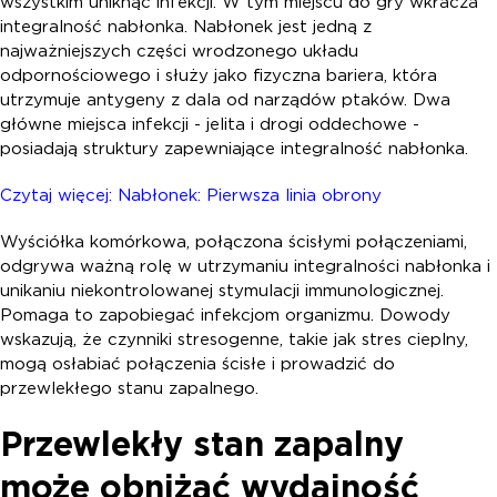
wszystkim uniknąć infekcji. W tym miejscu do gry wkracza
integralność nabłonka. Nabłonek jest jedną z
najważniejszych części wrodzonego układu
odpornościowego i służy jako fizyczna bariera, która
utrzymuje antygeny z dala od narządów ptaków. Dwa
główne miejsca infekcji - jelita i drogi oddechowe -
posiadają struktury zapewniające integralność nabłonka.
Czytaj więcej: Nabłonek: Pierwsza linia obrony
Wyściółka komórkowa, połączona ścisłymi połączeniami,
odgrywa ważną rolę w utrzymaniu integralności nabłonka i
unikaniu niekontrolowanej stymulacji immunologicznej.
Pomaga to zapobiegać infekcjom organizmu. Dowody
wskazują, że czynniki stresogenne, takie jak stres cieplny,
mogą osłabiać połączenia ścisłe i prowadzić do
przewlekłego stanu zapalnego.
Przewlekły stan zapalny
może obniżać wydajność