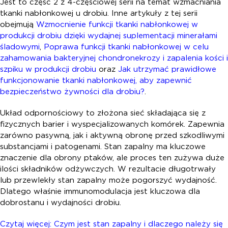
Jest to część 2 z 4-częściowej serii na temat wzmacniania
tkanki nabłonkowej u drobiu. Inne artykuły z tej serii
obejmują
Wzmocnienie funkcji tkanki nabłonkowej w
produkcji drobiu dzięki wydajnej suplementacji minerałami
śladowymi
,
Poprawa funkcji tkanki nabłonkowej w celu
zahamowania bakteryjnej chondronekrozy i zapalenia kości i
szpiku w produkcji drobiu
oraz
Jak utrzymać prawidłowe
funkcjonowanie tkanki nabłonkowej, aby zapewnić
bezpieczeństwo żywności dla drobiu?
.
Układ odpornościowy to złożona sieć składająca się z
fizycznych barier i wyspecjalizowanych komórek. Zapewnia
zarówno pasywną, jak i aktywną obronę przed szkodliwymi
substancjami i patogenami. Stan zapalny ma kluczowe
znaczenie dla obrony ptaków, ale proces ten zużywa duże
ilości składników odżywczych. W rezultacie długotrwały
lub przewlekły stan zapalny może pogorszyć wydajność.
Dlatego właśnie immunomodulacja jest kluczowa dla
dobrostanu i wydajności drobiu.
Czytaj więcej: Czym jest stan zapalny i dlaczego należy się