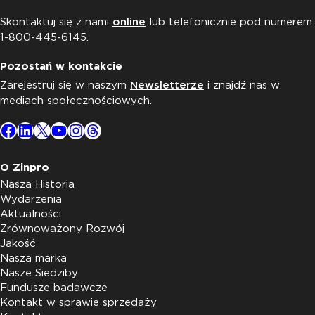
Skontaktuj się z nami
online
lub telefonicznie pod numerem
1-800-445-6145.
Pozostań w kontakcie
Zarejestruj się w naszym
Newsletterze
i znajdź nas w
mediach społecznościowych.
Facebook
LinkedIn
X
YouTube
Instagram
Threads
O Zinpro
Nasza Historia
Wydarzenia
Aktualności
Zrównoważony Rozwój
Jakość
Nasza marka
Nasze Siedziby
Fundusze badawcze
Kontakt w sprawie sprzedaży