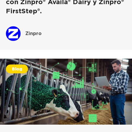
con Zinpro® Availa® Dairy y Zinpro®
FirstStep®.
Zinpro
Blog