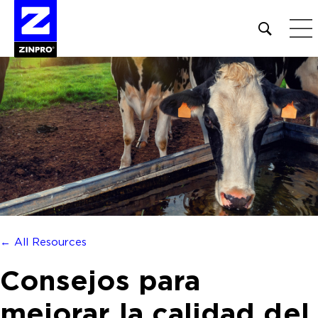
Open
site
search
form
Buscar:
← All Resources
Consejos para
mejorar la calidad del