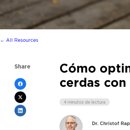
← All Resources
Cómo optimi
Share
cerdas con 
4 minutos de lectura
Dr. Christof Ra