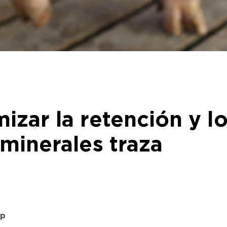
zar la retención y l
minerales traza
pp