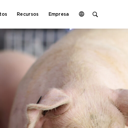
Open
tos
Recursos
Empresa
site
search
form