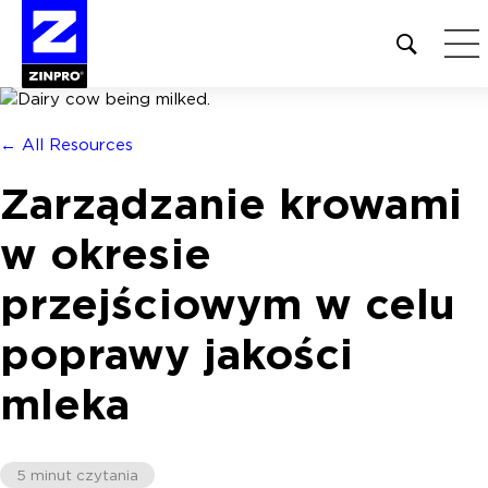
Open
site
search
form
← All Resources
Szukaj:
Zarządzanie krowami
w okresie
przejściowym w celu
poprawy jakości
mleka
5 minut czytania