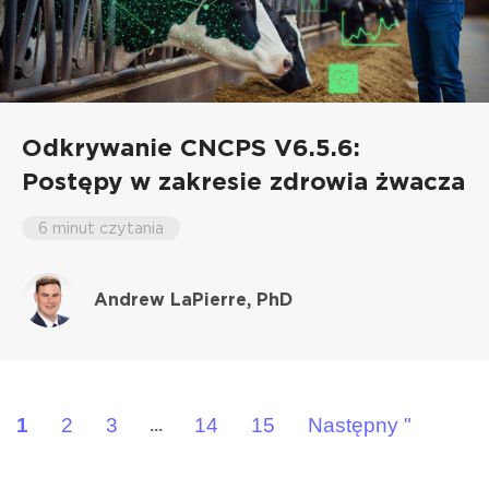
Odkrywanie CNCPS V6.5.6:
Postępy w zakresie zdrowia żwacza
6 minut czytania
Andrew LaPierre, PhD
1
2
3
14
15
Następny "
...