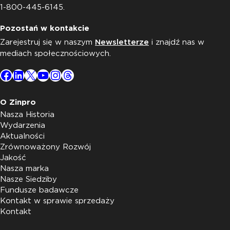
1-800-445-6145.
Pozostań w kontakcie
Zarejestruj się w naszym
Newsletterze
i znajdź nas w
mediach społecznościowych.
Facebook
LinkedIn
X
YouTube
Instagram
Threads
O Zinpro
Nasza Historia
Wydarzenia
Aktualności
Zrównoważony Rozwój
Jakość
Nasza marka
Nasze Siedziby
Fundusze badawcze
Kontakt w sprawie sprzedaży
Kontakt