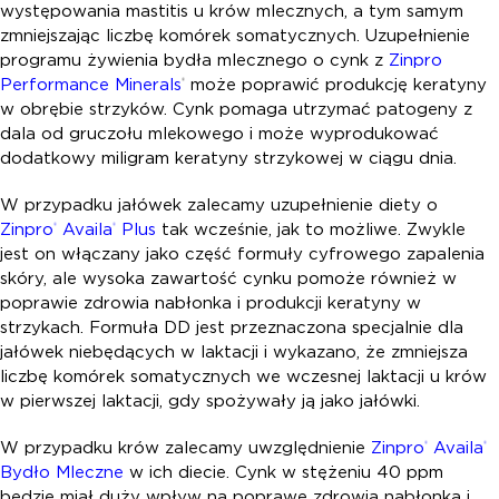
występowania mastitis u krów mlecznych, a tym samym
zmniejszając liczbę komórek somatycznych. Uzupełnienie
programu żywienia bydła mlecznego o cynk z
Zinpro
Performance Minerals
może poprawić produkcję keratyny
®
w obrębie strzyków. Cynk pomaga utrzymać patogeny z
dala od gruczołu mlekowego i może wyprodukować
dodatkowy miligram keratyny strzykowej w ciągu dnia.
W przypadku jałówek zalecamy uzupełnienie diety o
Zinpro
Availa
Plus
tak wcześnie, jak to możliwe. Zwykle
®
®
jest on włączany jako część formuły cyfrowego zapalenia
skóry, ale wysoka zawartość cynku pomoże również w
poprawie zdrowia nabłonka i produkcji keratyny w
strzykach. Formuła DD jest przeznaczona specjalnie dla
jałówek niebędących w laktacji i wykazano, że zmniejsza
liczbę komórek somatycznych we wczesnej laktacji u krów
w pierwszej laktacji, gdy spożywały ją jako jałówki.
W przypadku krów zalecamy uwzględnienie
Zinpro
Availa
®
®
Bydło Mleczne
w ich diecie. Cynk w stężeniu 40 ppm
będzie miał duży wpływ na poprawę zdrowia nabłonka i