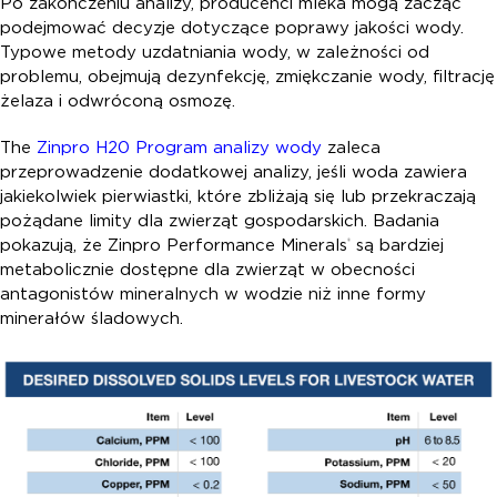
Po zakończeniu analizy, producenci mleka mogą zacząć
podejmować decyzje dotyczące poprawy jakości wody.
Typowe metody uzdatniania wody, w zależności od
problemu, obejmują dezynfekcję, zmiękczanie wody, filtrację
żelaza i odwróconą osmozę.
The
Zinpro H
2
0 Program analizy wody
zaleca
przeprowadzenie dodatkowej analizy, jeśli woda zawiera
jakiekolwiek pierwiastki, które zbliżają się lub przekraczają
pożądane limity dla zwierząt gospodarskich. Badania
pokazują, że Zinpro Performance Minerals
są bardziej
®
metabolicznie dostępne dla zwierząt w obecności
antagonistów mineralnych w wodzie niż inne formy
minerałów śladowych.