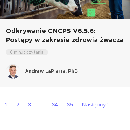
Odkrywanie CNCPS V6.5.6:
Postępy w zakresie zdrowia żwacza
6 minut czytania
Andrew LaPierre, PhD
1
2
3
34
35
Następny "
...