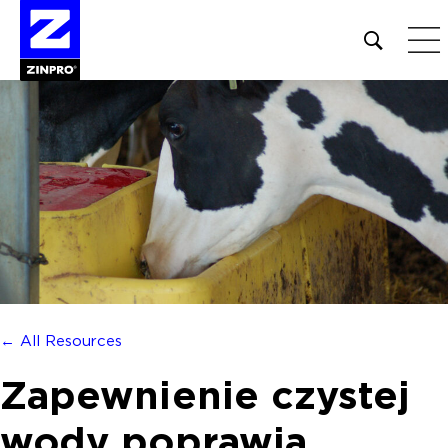
Open
site
search
form
Szukaj:
← All Resources
Zapewnienie czystej
wody poprawia