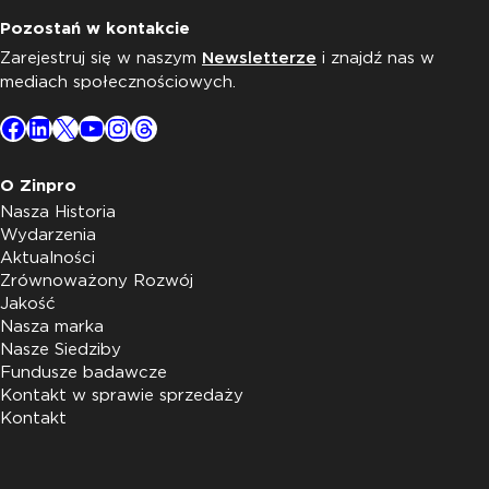
Pozostań w kontakcie
Zarejestruj się w naszym
Newsletterze
i znajdź nas w
mediach społecznościowych.
Facebook
LinkedIn
X
YouTube
Instagram
Threads
O Zinpro
Nasza Historia
Wydarzenia
Aktualności
Zrównoważony Rozwój
Jakość
Nasza marka
Nasze Siedziby
Fundusze badawcze
Kontakt w sprawie sprzedaży
Kontakt