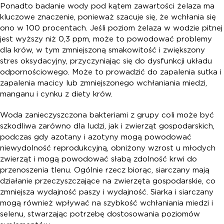
Ponadto badanie wody pod kątem zawartości żelaza ma
kluczowe znaczenie, ponieważ szacuje się, że wchłania się
ono w 100 procentach. Jeśli poziom żelaza w wodzie pitnej
jest wyższy niż 0,3 ppm, może to powodować problemy
dla krów, w tym zmniejszoną smakowitość i zwiększony
stres oksydacyjny, przyczyniając się do dysfunkcji układu
odpornościowego. Może to prowadzić do zapalenia sutka i
zapalenia macicy lub zmniejszonego wchłaniania miedzi,
manganu i cynku z diety krów.
Woda zanieczyszczona bakteriami z grupy coli może być
szkodliwa zarówno dla ludzi, jak i zwierząt gospodarskich,
podczas gdy azotany i azotyny mogą powodować
niewydolność reprodukcyjną, obniżony wzrost u młodych
zwierząt i mogą powodować słabą zdolność krwi do
przenoszenia tlenu. Ogólnie rzecz biorąc, siarczany mają
działanie przeczyszczające na zwierzęta gospodarskie, co
zmniejsza wydajność paszy i wydajność. Siarka i siarczany
mogą również wpływać na szybkość wchłaniania miedzi i
selenu, stwarzając potrzebę dostosowania poziomów