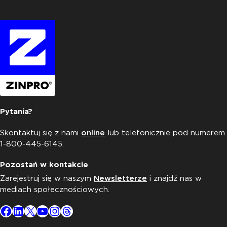
Pytania?
Skontaktuj się z nami
online
lub telefonicznie pod numerem
1-800-445-6145.
Pozostań w kontakcie
Zarejestruj się w naszym
Newsletterze
i znajdź nas w
mediach społecznościowych.
Facebook
LinkedIn
X
YouTube
Instagram
Threads