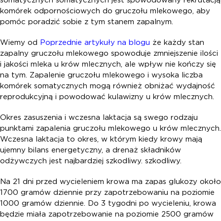
somatycznych somatycznych jest spowodowany rekrutacją
komórek odpornościowych do gruczołu mlekowego, aby
pomóc poradzić sobie z tym stanem zapalnym.
Wiemy od
Poprzednie artykuły na blogu
że każdy stan
zapalny gruczołu mlekowego spowoduje zmniejszenie ilości
i jakości mleka u krów mlecznych, ale wpływ nie kończy się
na tym. Zapalenie gruczołu mlekowego i wysoka liczba
komórek somatycznych mogą również obniżać wydajność
reprodukcyjną i powodować kulawizny u krów mlecznych.
Okres zasuszenia i wczesna laktacja są swego rodzaju
punktami zapalenia gruczołu mlekowego u krów mlecznych.
Wczesna laktacja to okres, w którym kiedy krowy mają
ujemny bilans energetyczny, a drenaż składników
odżywczych jest najbardziej szkodliwy. szkodliwy.
Na 21 dni przed wycieleniem krowa ma zapas glukozy około
1700 gramów dziennie przy zapotrzebowaniu na poziomie
1000 gramów dziennie. Do 3 tygodni po wycieleniu, krowa
będzie miała zapotrzebowanie na poziomie 2500 gramów