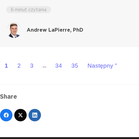
6 minut czytania
Andrew LaPierre, PhD
1
2
3
34
35
Następny "
...
Share