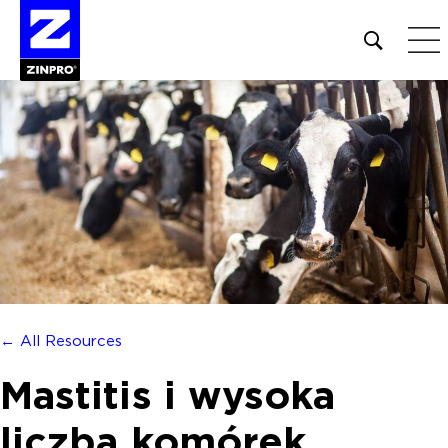
Open
site
search
form
Szukaj:
← All Resources
Mastitis i wysoka
liczba komórek