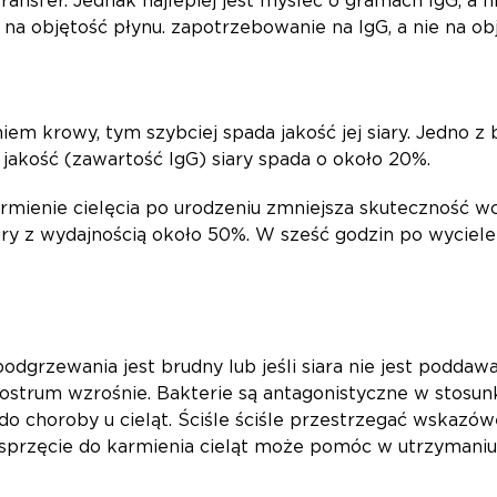
ransfer. Jednak najlepiej jest myśleć o gramach IgG, a ni
 na objętość płynu. zapotrzebowanie na IgG, a nie na ob
em krowy, tym szybciej spada jakość jej siary. Jedno z
 jakość (zawartość IgG) siary spada o około 20%.
rmienie cielęcia po urodzeniu zmniejsza skuteczność w
ary z wydajnością około 50%. W sześć godzin po wyciele
podgrzewania jest brudny lub jeśli siara nie jest poddaw
olostrum wzrośnie. Bakterie są antagonistyczne w stosunk
 choroby u cieląt. Ściśle ściśle przestrzegać wskazów
przęcie do karmienia cieląt może pomóc w utrzymaniu