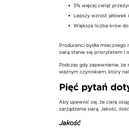
5% więcej cieląt przeż
Lepszy wzrost jałówek 
Większa liczba krów doży
Producenci bydła mlecznego 
siarą stanie się priorytetem i
Podczas gdy zapewnienie, że n
ważnym czynnikiem, który nal
Pięć pytań dot
Aby upewnić się, że cielę osi
zarządzania siarą: Jakość, iloś
Jakość