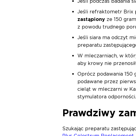
Jeśli podczas badania s
Jeśli refraktometr Brix 
zastąpiony
ze 150 grama
z powodu trudnego porod
Jeśli siara ma odczyt m
preparatu zastępującego
W mleczarniach, w któr
aby krowy nie przenosiły
Oprócz podawania 150 g
podawane przez pierwsz
cieląt w mleczarni w Ka
stymulatora odporności.
Prawdziwy zam
Szukając preparatu zastępując
Plus Colostrum Replacement