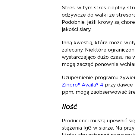
Stres, w tym stres cieplny, st
odżywcze do walki ze stresora
Podobnie, jeśli krowy są chor
jakości siary.
Inną kwestią, która może wpływ
zalecany. Niektóre ograniczone
wystarczająco dużo czasu na wy
mogą zacząć ponownie wchłan
Uzupełnienie programu żywien
Zinpro® Availa® 4
przy dawce 7
ppm, mogą zaobserwować śred
Ilość
Producenci muszą upewnić się, 
stężenia IgG w siarze. Na przy