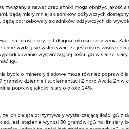
res związany a nawet drapieżniki mogą obniżyć jakość si
mi, będą miały mniej składników odżywczych dostępnych d
e, będą potrzebowały składników odżywczych do wywołani
ać na jakość siary jest długość okresu zasuszenia. Zale
 dane wydają się wskazywać, że jeśli okres zasuszenia j
produkowanie wystarczającej ilości IgG w siarze. siary. 
iać IgG.
ia bydła o minerały śladowe może również poprawić jak
 gramów dziennie i suplementacji Zinpro Availa Zn w ce
nią poprawę jakości siary o około 24%.
że ich cielęta otrzymywały wystarczającą ilość IgG z sia
kład, jeśli stężenie wynosi 50 gramów IgG na litr siary