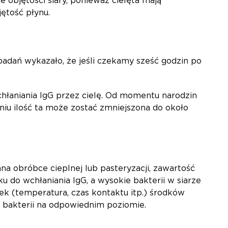
e objętości siary, ponieważ cielęta mają
jętość płynu.
 badań wykazało, że jeśli czekamy sześć godzin po
chłaniania IgG przez cielę. Od momentu narodzin
niu ilość ta może zostać zmniejszona do około
ana obróbce cieplnej lub pasteryzacji, zawartość
u do wchłaniania IgG, a wysokie bakterii w siarze
ek (temperatura, czas kontaktu itp.) środków
 bakterii na odpowiednim poziomie.