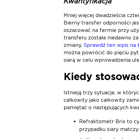
Kwantyfikacja
Mniej więcej dwadzieścia czter
Bierny transfer odporności je
oszacować na fermie przy użyc
transferu została niedawno za
zmiany,
Sprawdź ten wpis na 
można powrócić do pięciu pyt
siarą w celu wprowadzenia ul
Kiedy stosować
Istnieją trzy sytuacje, w któr
całkowity jako całkowity zami
pamiętać o następujących kwes
Refraktometr Brix to cy
przypadku siary matczy