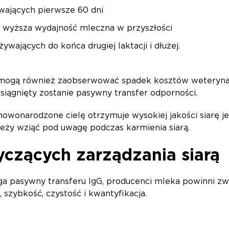
ywających pierwsze 60 dni
i wyższa wydajność mleczna w przyszłości
wających do końca drugiej laktacji i dłużej.
mogą również zaobserwować spadek kosztów weterynaryj
 osiągnięty zostanie pasywny transfer odporności.
owonarodzone cielę otrzymuje wysokiej jakości siarę je
eży wziąć pod uwagę podczas karmienia siarą.
yczących zarządzania siarą
ąga pasywny transferu IgG, producenci mleka powinni zw
ć, szybkość, czystość i kwantyfikacja.