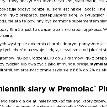
iary krowy odczyt Brix przekracza 25%, siara matki jest
pokazuje odczyt poniżej 18, siara jest niskiej jakości i 
mi IgG z preparatu zastępującego siarę. W sytuacjach, gd
u, cielęta te powinny być karmione suplementem siary,
iędzy 18 a 25, jest to uważane za siarę średniej jakości
 siarę.
ych występuje epidemia chorób, dobrym pomysłem jest
 tych chorób na swoje cielęta, niezależnie od jakości si
ramów IgG po urodzeniu, 10 do 20 gramów IgG z prepa
y tydzień lub dwa życia jako immunosupresja.
stymula
lifornii, śmiertelność zmniejszyła się z 6,6% do 2% dzię
iennik siary w Premolac
Pl
®
ego siarę dla cieląt, należy szukać takiego, który za
. Wiele suplementów siary zawiera tylko 100 gramów Ig