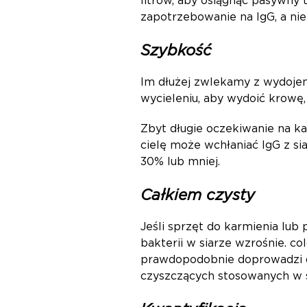
litrów, aby osiągnąć pasywny t
zapotrzebowanie na IgG, a nie
Szybkość
Im dłużej zwlekamy z wydojeni
wycieleniu, aby wydoić krowę,
Zbyt długie oczekiwanie na ka
cielę może wchłaniać IgG z si
30% lub mniej.
Całkiem czysty
Jeśli sprzęt do karmienia lub 
bakterii w siarze wzrośnie. c
prawdopodobnie doprowadzi do
czyszczących stosowanych w s