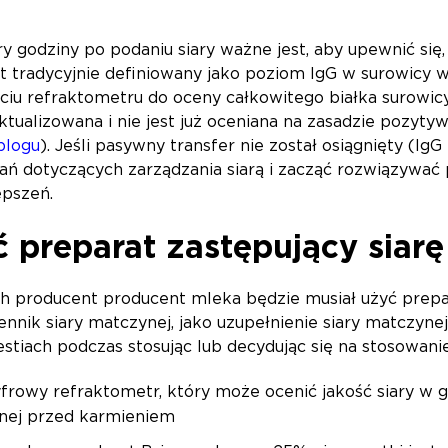
y godziny po podaniu siary ważne jest, aby upewnić się, 
st tradycyjnie definiowany jako poziom IgG w surowicy w
iu refraktometru do oceny całkowitego białka surowicy.
ktualizowana i nie jest już oceniana na zasadzie pozyty
blogu
). Jeśli pasywny transfer nie został osiągnięty (IgG
ań dotyczących zarządzania siarą i zacząć rozwiązywać
epszeń.
 preparat zastępujący siarę 
ych producent producent mleka będzie musiał użyć prepar
ennik siary matczynej, jako uzupełnienie siary matczyne
tiach podczas stosując lub decydując się na stosowanie 
frowy refraktometr, który może ocenić jakość siary w g
nej przed karmieniem