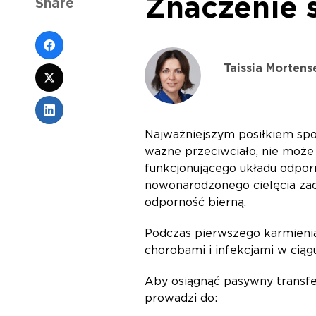
Znaczenie s
Share
Taissia Mortens
Najważniejszym posiłkiem spoży
ważne przeciwciało, nie może 
funkcjonującego układu odpor
nowonarodzonego cielęcia zacz
odporność bierną.
Podczas pierwszego karmienia 
chorobami i infekcjami w ciągu
Aby osiągnąć pasywny transfer
prowadzi do: