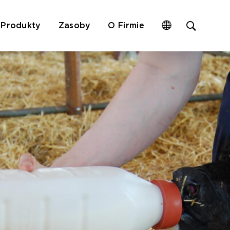
Open
Produkty
Zasoby
O Firmie
site
search
form