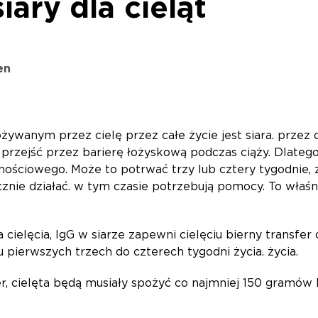
iary dla cieląt
en
wanym przez cielę przez całe życie jest siara. przez ca
przejść przez barierę łożyskową podczas ciąży. Dlatego
nościowego. Może to potrwać trzy lub cztery tygodnie
nie działać. w tym czasie potrzebują pomocy. To właśnie
cielęcia, IgG w siarze zapewni cielęciu bierny transfer
 pierwszych trzech do czterech tygodni życia. życia.
, cielęta będą musiały spożyć co najmniej 150 gramów I