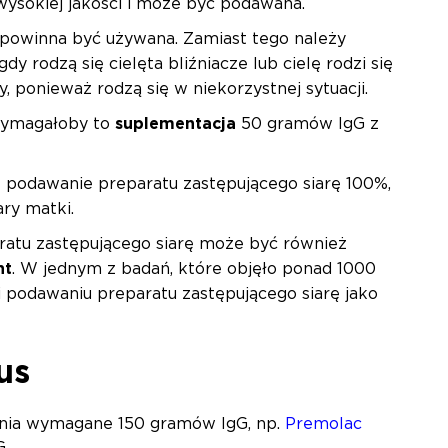
 wysokiej jakości i może być podawana.
nie powinna być używana. Zamiast tego należy
y rodzą się cielęta bliźniacze lub cielę rodzi się
 ponieważ rodzą się w niekorzystnej sytuacji.
. Wymagałoby to
suplementacja
50 gramów IgG z
 podawanie preparatu zastępującego siarę 100%,
ary matki.
ratu zastępującego siarę może być również
nt
. W jednym z badań, które objęło ponad 1000
ki podawaniu preparatu zastępującego siarę jako
us
pewnia wymagane 150 gramów IgG, np.
Premolac
G.