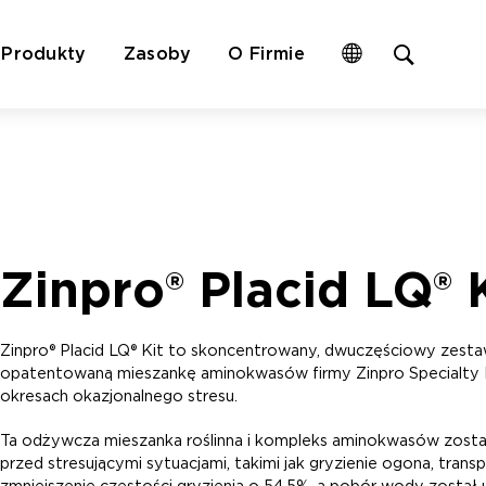
Open
Produkty
Zasoby
O Firmie
site
search
form
Zinpro® Placid LQ® 
Zinpro® Placid LQ® Kit to skoncentrowany, dwuczęściowy zestaw
opatentowaną mieszankę aminokwasów firmy Zinpro Specialty 
okresach okazjonalnego stresu.
Ta odżywcza mieszanka roślinna i kompleks aminokwasów zost
przed stresującymi sytuacjami, takimi jak gryzienie ogona, tr
zmniejszenie częstości gryzienia o 54,5%, a pobór wody został 