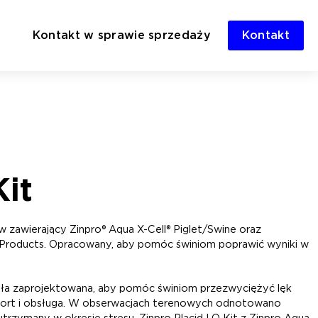
Kontakt w sprawie sprzedaży
Kontakt
Kit
 zawierający Zinpro® Aqua X-Cell® Piglet/Swine oraz
Products. Opracowany, aby pomóc świniom poprawić wyniki w
ała zaprojektowana, aby pomóc świniom przezwyciężyć lęk
ansport i obsługa. W obserwacjach terenowych odnotowano
utrzymany w okresie stresu. Zinpro Placid LQ Kit z Zinpro Aqua