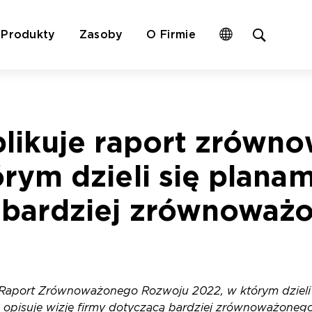
Open
Produkty
Zasoby
O Firmie
site
search
form
blikuje raport zrówn
órym dzieli się plan
bardziej zrównoważo
 Raport Zrównoważonego Rozwoju 2022, w którym dzieli 
opisuje wizję firmy dotyczącą bardziej zrównoważonego 