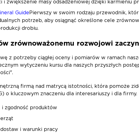
 i zwiększenie masy odsadzeniowej dzięki karmieniu p
ineral Guide
Pierwszy w swoim rodzaju przewodnik, któ
ualnych potrzeb, aby osiągnąć określone cele zrówno
odukcji drobiu.
tów zrównoważonemu rozwojowi zaczy
wę z potrzeby ciągłej oceny i pomiarów w ramach nasz
utecznym wytyczeniu kursu dla naszych przyszłych pos
ości".
ętrzną firmą nad matrycą istotności, która pomoże zi
 o kluczowym znaczeniu dla interesariuszy i dla firmy
 i zgodność produktów
ierząt
dostaw i warunki pracy