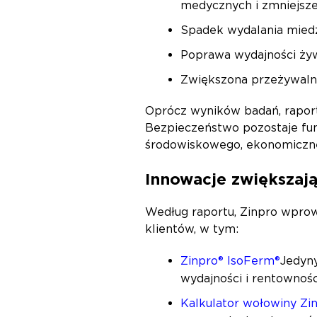
medycznych i zmniejszen
Spadek wydalania miedz
Poprawa wydajności żyw
Zwiększona przeżywalno
Oprócz wyników badań, raport
Bezpieczeństwo pozostaje fun
środowiskowego, ekonomiczne
Innowacje zwiększaj
Według raportu, Zinpro wprowa
klientów, w tym:
Zinpro® IsoFerm®
Jedyn
wydajności i rentownoś
Kalkulator wołowiny Zi