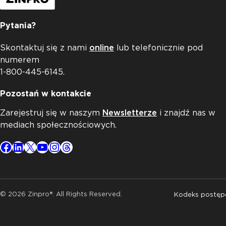
Pytania?
Skontaktuj się z nami
online
lub telefonicznie pod
numerem
1-800-445-6145.
Pozostań w kontakcie
Zarejestruj się w naszym
Newsletterze
i znajdź nas w
mediach społecznościowych.
Facebook
LinkedIn
X
YouTube
Instagram
Threads
© 2026 Zinpro®. All Rights Reserved.
Kodeks postę