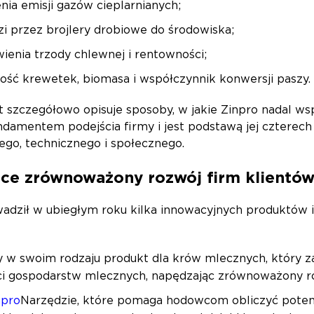
ia emisji gazów cieplarnianych;
i przez brojlery drobiowe do środowiska;
ienia trzody chlewnej i rentowności;
ść krewetek, biomasa i współczynnik konwersji paszy.
 szczegółowo opisuje sposoby, w jakie Zinpro nadal wsp
damentem podejścia firmy i jest podstawą jej czterec
go, technicznego i społecznego.
ące zrównoważony rozwój firm klientó
dził w ubiegłym roku kilka innowacyjnych produktów i n
y w swoim rodzaju produkt dla krów mlecznych, który 
ci gospodarstw mlecznych, napędzając zrównoważony ro
npro
Narzędzie, które pomaga hodowcom obliczyć poten