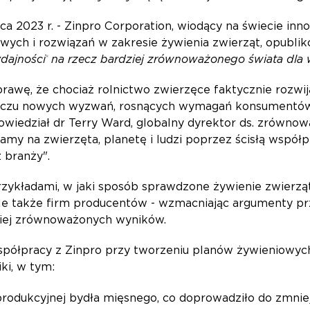
ca 2023 r. - Zinpro Corporation, wiodący na świecie in
wych i rozwiązań w zakresie żywienia zwierząt, opubl
dajności
na rzecz bardziej zrównoważonego świata dla 
®
prawę, że chociaż rolnictwo zwierzęce faktycznie rozwi
liczu nowych wyzwań, rosnących wymagań konsumentów,
owiedział dr Terry Ward, globalny dyrektor ds. zrówno
my na zwierzęta, planetę i ludzi poprzez ścisłą współp
z branży".
przykładami, w jaki sposób sprawdzone żywienie zwierzą
, ale także firm producentów - wzmacniając argumenty 
ziej zrównoważonych wyników.
współpracy z Zinpro przy tworzeniu planów żywieniowyc
niki, w tym:
rodukcyjnej bydła mięsnego, co doprowadziło do zmniejs