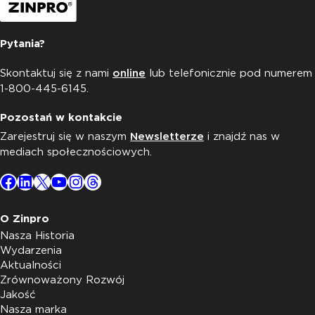
Pytania?
Skontaktuj się z nami
online
lub telefonicznie pod numerem
1-800-445-6145.
Pozostań w kontakcie
Zarejestruj się w naszym
Newsletterze
i znajdź nas w
mediach społecznościowych.
Facebook
LinkedIn
X
YouTube
Instagram
Threads
O Zinpro
Nasza Historia
Wydarzenia
Aktualności
Zrównoważony Rozwój
Jakość
Nasza marka