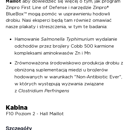
Maillot
aby dowiedzieć się więcej o tym, jak program
Zinpro First Line of Defense i narzędzie Zinpro®
BlueBox™ mogą pomóc w usprawnieniu hodowli
drobiu. Nasi eksperci będą tam również omawiać
nasze plakaty i streszczenia, w tym te badania:
Hamowanie
Salmonella Typhimurium
wydalanie
odchodów przez brojlery Cobb 500 karmione
kompleksami aminokwasów Zn i Mn
Zrównoważona środowiskowo produkcja drobiu z
obniżoną suplementacją miedzi u brojlerów
hodowanych w warunkach "Non-Antibiotic Ever",
w których występują wyzwania związane
z
Clostridium Perfringens
Kabina
F10 Poziom 2 - Hall Maillot
Szczegóły