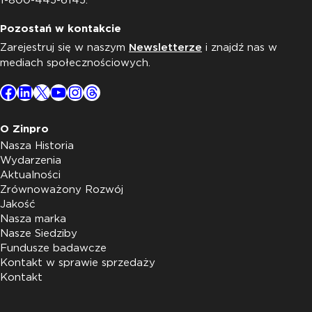
1-800-445-6145.
Pozostań w kontakcie
Zarejestruj się w naszym
Newsletterze
i znajdź nas w
mediach społecznościowych.
Facebook
LinkedIn
X
YouTube
Instagram
Threads
O Zinpro
Nasza Historia
Wydarzenia
Aktualności
Zrównoważony Rozwój
Jakość
Nasza marka
Nasze Siedziby
Fundusze badawcze
Kontakt w sprawie sprzedaży
Kontakt