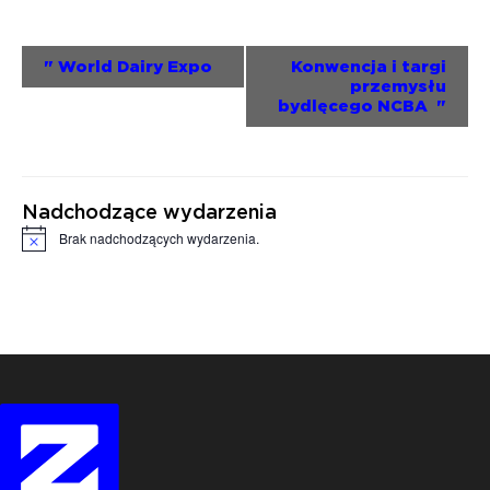
Wydarzenie
"
World Dairy Expo
Konwencja i targi
przemysłu
Nawigacja
bydlęcego NCBA
"
Nadchodzące wydarzenia
Brak nadchodzących wydarzenia.
Powiadomienie