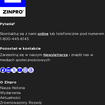
Pytania?
Skontaktuj się z nami
online
lub telefonicznie pod numerem
1-800-445-6145.
Pozostań w kontakcie
Zarejestruj się w naszym
Newsletterze
i znajdź nas w
mediach społecznościowych.
Facebook
LinkedIn
X
YouTube
Instagram
Threads
O Zinpro
Nasza Historia
Wydarzenia
Aktualności
Zrównoważony Rozwój