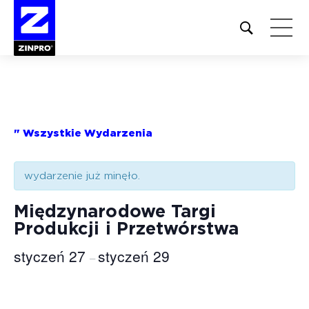
Open
site
search
form
Szukaj:
" Wszystkie Wydarzenia
wydarzenie już minęło.
Międzynarodowe Targi
Produkcji i Przetwórstwa
styczeń 27
styczeń 29
–