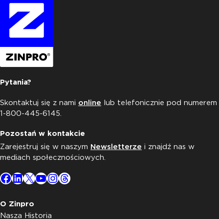
Pytania?
Skontaktuj się z nami
online
lub telefonicznie pod numerem
1-800-445-6145.
Pozostań w kontakcie
Zarejestruj się w naszym
Newsletterze
i znajdź nas w
mediach społecznościowych.
Facebook
LinkedIn
X
YouTube
Instagram
Threads
O Zinpro
Nasza Historia