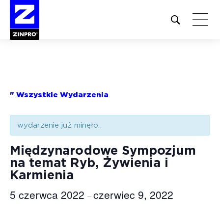
Open
site
search
form
Szukaj:
" Wszystkie Wydarzenia
wydarzenie już minęło.
Międzynarodowe Sympozjum
na temat Ryb, Żywienia i
Karmienia
5 czerwca 2022
czerwiec 9, 2022
–