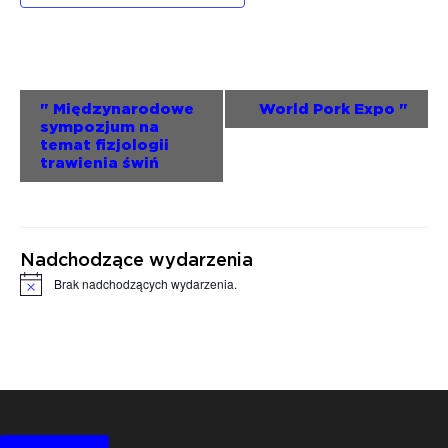
Wydarzenie
"
Międzynarodowe
World Pork Expo
"
sympozjum na
Nawigacja
temat fizjologii
trawienia świń
Nadchodzące wydarzenia
Brak nadchodzących wydarzenia.
Powiadomienie