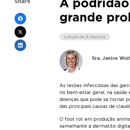
A podridão
Share
grande pr
Leitura de 6 minutos
Sra. Janice Wol
As lesões infecciosas das gar
no bem-estar geral, na saúde 
doenças que pode se tornar p
das principais causas de clau
O foot rot em produção animal
semelhante à dermatite digita