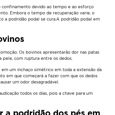
 confinamento devido ao tempo e ao esforço
mento. Embora o tempo de recuperação varie, o
o a podridão podal se cura.A podridão podal em
ovinos
ocomoção. Os bovinos apresentarão dor nas patas
a pele, com ruptura entre os dedos.
rá em um inchaço simétrico em toda a extensão da
onto em que começará a fazer com que os dedos
causar um odor desagradável.
dicação todos os dias, pois a chave para um
ir a podridão dos pés em