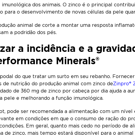
 imunológica dos animais. O zinco é o principal contribu
to para o desenvolvimento de novas células da pele quan
rodução animal de corte a montar uma resposta inflamató
usam a podridão dos pés.
zar a incidência e a gravid
erformance Minerals
®
podal do que tratar um surto em seu rebanho. Fornecer
 de nutrição do produção animal com zinco de
Zinpro
®
Z
do de 360 mg de zinco por cabeça por dia ajuda a aumen
a pele e melhorando a função imunológica.
rot, pode ser recomendada a alimentação com um nível
elevante em condições em que o consumo de ração do pr
s condições. Em geral, quanto mais cedo no período de 
 de zinco, mais tempo estará disponível para o animal