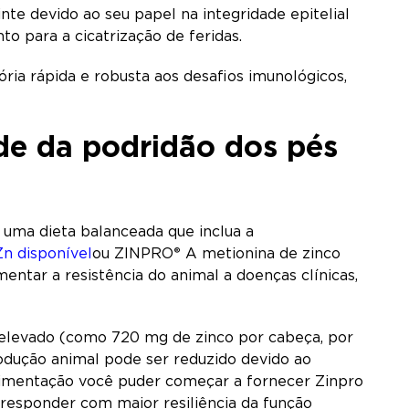
inte devido ao seu papel na integridade epitelial
to para a cicatrização de feridas.
ria rápida e robusta aos desafios imunológicos,
ade da podridão dos pés
 uma dieta balanceada que inclua a
n disponível
ou ZINPRO
®
A metionina de zinco
tar a resistência do animal a doenças clínicas,
 elevado (como 720 mg de zinco por cabeça, por
odução animal pode ser reduzido devido ao
alimentação você puder começar a fornecer Zinpro
 responder com maior resiliência da função