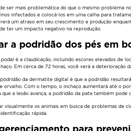
ode ser mais problemática do que o mesmo problema no
vinos infectados e colocá-los em uma calha para trata
frerá um atraso em seu crescimento e produção enquant
de ter um impacto negativo na reprodução.
ar a podridão dos pés em b
podal é a claudicação, incluindo escores elevados de l
chaço. Em cerca de 72 horas, você verá a deterioração d
podridão da dermatite digital é que a podridão resulta
 de orvalho. Com o tempo, o inchaço aumentará até o p
 que a lesão avança, a podridão da pata também pode 
 visualmente os animais em busca de problemas de clau
dentificação rápida.
 gerenciamento para preven