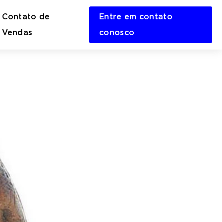
Contato de
Entre em contato
en
Vendas
conosco
rch
m