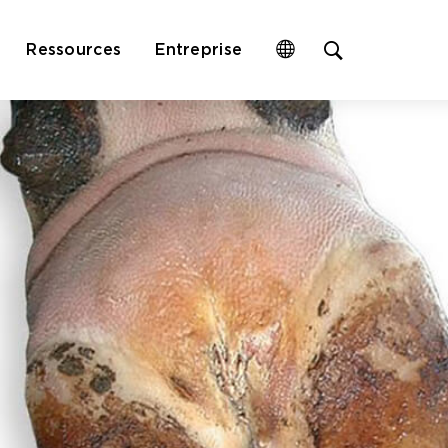
Open
Ressources
Entreprise
site
search
form