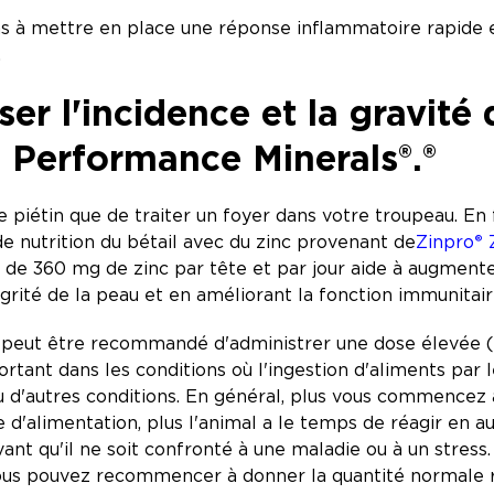
ins à mettre en place une réponse inflammatoire rapide 
.
er l'incidence et la gravité 
o Performance Minerals®.
®
le piétin que de traiter un foyer dans votre troupeau. En
nutrition du bétail avec du zinc provenant de
Zinpro
®
Z
360 mg de zinc par tête et par jour aide à augmenter l
rité de la peau et en améliorant la fonction immunitai
l peut être recommandé d'administrer une dose élevée (t
rtant dans les conditions où l'ingestion d'aliments par l
 d'autres conditions. En général, plus vous commencez
 d'alimentation, plus l'animal a le temps de réagir en a
ant qu'il ne soit confronté à une maladie ou à un stress.
 vous pouvez recommencer à donner la quantité normal