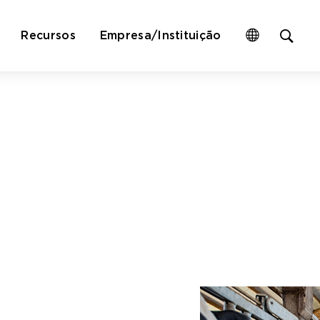
Op
Recursos
Empresa/Instituição
site
sea
for
funcionários