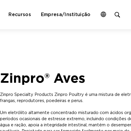
Op
Recursos
Empresa/Instituição
site
sea
for
Zinpro® Aves
Zinpro Specialty Products Zinpro Poultry é uma mistura de eletr
frangas, reprodutores, poedeiras e perus.
Um eletrólito altamente concentrado misturado com ácidos orgâni
períodos ocasionais de estresse extremo, incluindo condições 
água e ração, apoia a integridade intestinal, mantém o desempe
saudáveis. Projetado para ser fornecido facilmente por meio d