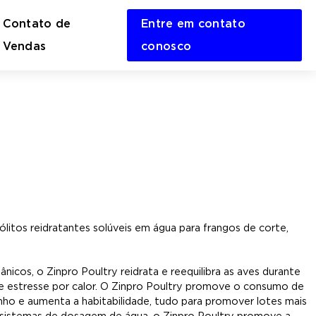
Contato de
Entre em contato
en
Vendas
conosco
rch
m
ólitos reidratantes solúveis em água para frangos de corte,
cos, o Zinpro Poultry reidrata e reequilibra as aves durante
de estresse por calor. O Zinpro Poultry promove o consumo de
nho e aumenta a habitabilidade, tudo para promover lotes mais
e sistemas de dosagem de água, o Zinpro Poultry promove a