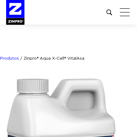
Open
site
search
form
Pesquisar
por:
Produtos
/
Zinpro® Aqua X-Cell® VitalAsa