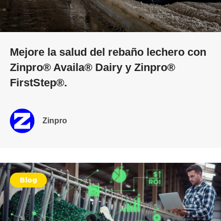
Mejore la salud del rebaño lechero con
Zinpro® Availa® Dairy y Zinpro®
FirstStep®.
Zinpro
Blog