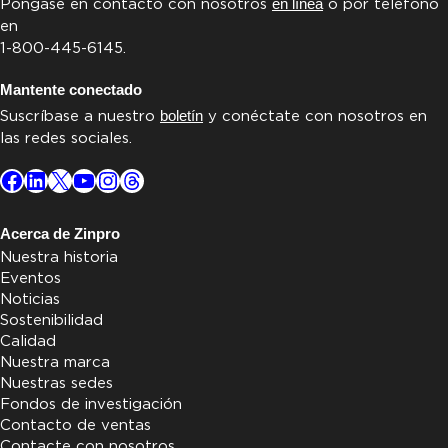
Póngase en contacto con nosotros
en línea
o por teléfono
en
1-800-445-6145.
Mantente conectado
Suscríbase a nuestro
boletín
y conéctate con nosotros en
las redes sociales.
Facebook
LinkedIn
X
YouTube
Instagram
Threads
Acerca de Zinpro
Nuestra historia
Eventos
Noticias
Sostenibilidad
Calidad
Nuestra marca
Nuestras sedes
Fondos de investigación
Contacto de ventas
Contacte con nosotros